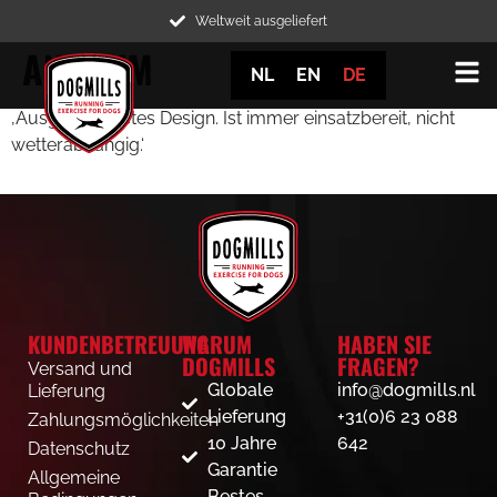
Weltweit ausgeliefert
ANONYM
NL
EN
DE
‚Ausgezeichnetes Design. Ist immer einsatzbereit, nicht
wetterabhängig.‘
KUNDENBETREUUNG
WARUM
HABEN SIE
DOGMILLS
FRAGEN?
Versand und
Globale
info@dogmills.nl
Lieferung
Lieferung
+31(0)6 23 088
Zahlungsmöglichkeiten
10 Jahre
642
Datenschutz
Garantie
Allgemeine
Bestes